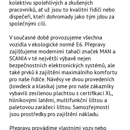
kolektivu spolehlivých a zkušených
pracovníků, ať už jsou to kvalitní řidiči nebo
dispečeři, kteří dohromady jako tým jdou za
společnými cíli.
V současné době provozujeme všechna
vozidla v ekologické normě E6. Přepravy
zajišťujeme moderními tahači značek MAN a
SCANIA v té největší výbavě nejen
bezpečnostních elektronických systémů, ale
také prvků k zajištění maximálního komfortu
pro naše řidiče. Návěsy ve dvou provedeních
(lowdeck a klasika) jsme pro naše zákazníky
vybavili zesílenou plachtou s certifikací XL,
hliníkovými latěmi, multifunkční lištou a
paletovou zarážecí lištou. Samozřejmostí
jsou prostředky pro zajištění nákladu.
Přepravu provádíme vlastními vozy nebo